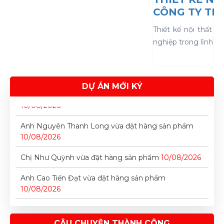
CÔNG TY TH
Anh Nguyễn Trung Hiếu vừa đặt hàng sản phẩm
10/08/2026
Thiết kế nội thất 
nghiệp trong lĩnh vự
Chị Đỗ Thị Mỹ Linh vừa đặt lịch tư vấn
10/08/2026
Chị Nguyễn Thị Thanh Trúc vừa đặt hàng sản phẩm
10/08/2026
DỰ ÁN MỚI KÝ
Chị Trần Thị Hà Vy vừa đặt hàng sản phẩm
10/08/2026
Anh Nguyên Thanh Long vừa đặt hàng sản phẩm
10/08/2026
Chị Như Quỳnh vừa đặt hàng sản phẩm
10/08/2026
Anh Cao Tiến Đạt vừa đặt hàng sản phẩm
10/08/2026
Anh Nguyễn Trung Hiếu vừa đặt hàng sản phẩm
10/08/2026
CÂU CHUYỆN THÀNH CÔNG