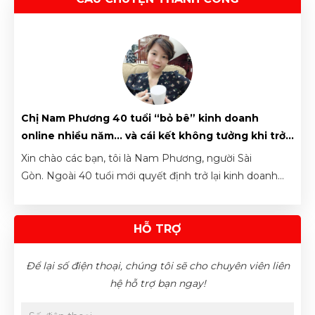
Chị Đỗ Thị Mỹ Linh vừa đặt lịch tư vấn
10/08/2026
Chị Nguyễn Thị Thanh Trúc vừa đặt hàng sản phẩm
10/08/2026
Chị Trần Thị Hà Vy vừa đặt hàng sản phẩm
10/08/2026
ẩm,
Chị Nam Phương 40 tuổi “bỏ bê” kinh doanh
Bận
ả
online nhiều năm… và cái kết không tưởng khi trở
bán 
Anh Nguyên Thanh Long vừa đặt hàng sản phẩm
lại
khô
10/08/2026
Xin chào các bạn, tôi là Nam Phương, người Sài
Xin 
ỹ
Gòn. Ngoài 40 tuổi mới quyết định trở lại kinh doanh
mìn
Chị Như Quỳnh vừa đặt hàng sản phẩm
10/08/2026
online nhưng tôi vẫn tiếp cận được nhiều khách hàng
Ikid
tiềm năng ngoài thị trường, đơn hàng, doanh thu mỗi
có n
tháng vẫn đều đều
HỖ TRỢ
chỉ 
bạn 
rộn 
Để lại số điện thoại, chúng tôi sẽ cho chuyên viên liên
việc
hệ hỗ trợ bạn ngay!
hiệu