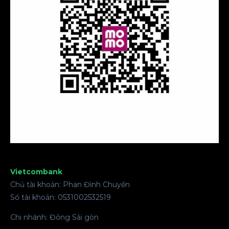
Vietcombank
Chủ tài khoản: Phan Đình Chuyền
Số tài khoản: 0531002532519
Chi nhánh: Đông Sài gòn