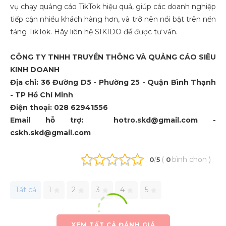
vụ chạy quảng cáo TikTok hiệu quả, giúp các doanh nghiệp
tiếp cận nhiều khách hàng hơn, và trở nên nổi bật trên nền
tảng TikTok. Hãy liên hệ SIKIDO để được tư vấn.
CÔNG TY TNHH TRUYỀN THÔNG VÀ QUẢNG CÁO SIÊU
KINH DOANH
Địa chỉ: 36 Đường D5 - Phường 25 - Quận Bình Thạnh
- TP Hồ Chí Minh
Điện thoại: 028 62941556
Email hỗ trợ: hotro.skd@gmail.com -
cskh.skd@gmail.com
/
(
bình chọn
)
0
5
0
Tất cả
1
2
3
4
5
XEM TẤT CẢ ĐÁNH GIÁ