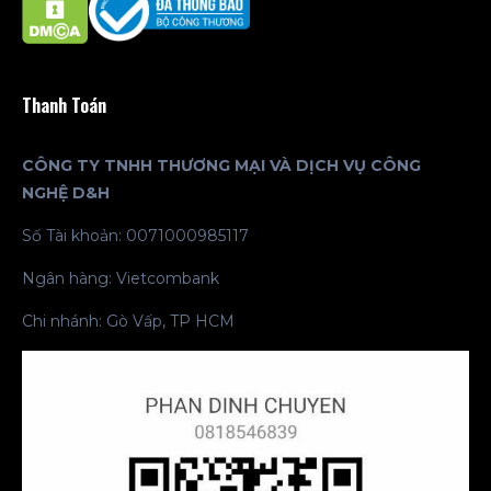
Thanh Toán
CÔNG TY TNHH THƯƠNG MẠI VÀ DỊCH VỤ CÔNG
NGHỆ D&H
Số Tài khoản: 0071000985117
Ngân hàng: Vietcombank
Chi nhánh: Gò Vấp, TP HCM