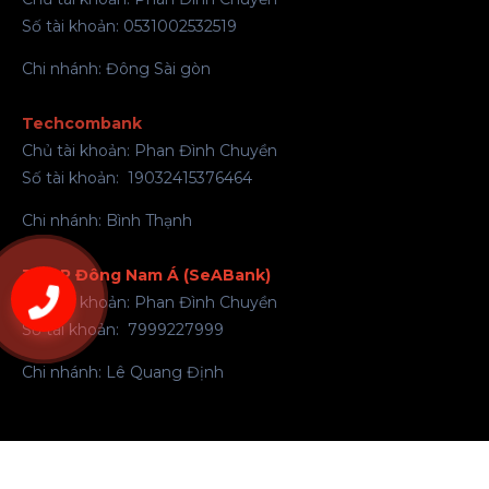
Số tài khoản: 0531002532519
Chi nhánh: Đông Sài gòn
Techcombank
Chủ tài khoản: Phan Đình Chuyền
Số tài khoản: 19032415376464
Chi nhánh: Bình Thạnh
TMCP Đông Nam Á (SeABank)
083.5546.839
Chủ tài khoản: Phan Đình Chuyền
Số tài khoản: 7999227999
Chi nhánh: Lê Quang Định
© 2026 CÔNG TY TNHH THƯƠNG MẠI VÀ DỊCH VỤ