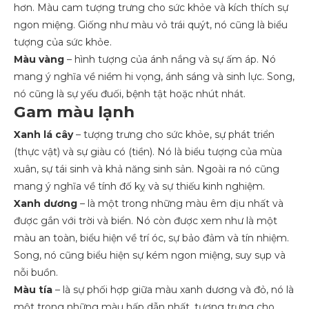
hơn. Màu cam tượng trưng cho sức khỏe và kích thích sự
ngon miệng. Giống như màu vỏ trái quýt, nó cũng là biểu
tượng của sức khỏe.
Màu vàng
– hình tượng của ánh nắng và sự ấm áp. Nó
mang ý nghĩa về niềm hi vọng, ánh sáng và sinh lực. Song,
nó cũng là sự yếu đuối, bệnh tật hoặc nhút nhát.
Gam màu lạnh
Xanh lá cây
– tượng trưng cho sức khỏe, sự phát triển
(thực vật) và sự giàu có (tiền). Nó là biểu tượng của mùa
xuân, sự tái sinh và khả năng sinh sản. Ngoài ra nó cũng
mang ý nghĩa về tính đố kỵ và sự thiếu kinh nghiệm.
Xanh dương
– là một trong những màu êm dịu nhất và
được gắn với trời và biển. Nó còn được xem như là một
màu an toàn, biểu hiện về trí óc, sự bảo đảm và tín nhiệm.
Song, nó cũng biểu hiện sự kém ngon miệng, suy sụp và
nỗi buồn.
Màu tía
– là sự phối hợp giữa màu xanh dương và đỏ, nó là
một trong những màu hấp dẫn nhất, tượng trưng cho