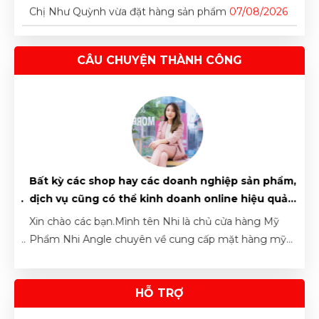
đang và sẽ
toàn thế giới
Chị Như Quỳnh vừa đặt hàng sản phẩm
07/08/2026
tìm...
và...
Anh Cao Tiến Đạt vừa đặt hàng sản phẩm
07/08/2026
CÂU CHUYỆN THÀNH CÔNG
Anh Nguyễn Trung Hiếu vừa đặt hàng sản phẩm
07/08/2026
Chị Đỗ Thị Mỹ Linh vừa đặt lịch tư vấn
07/08/2026
Chị Nguyễn Thị Thanh Trúc vừa đặt hàng sản phẩm
07/08/2026
nh
Bất kỳ các shop hay các doanh nghiệp sản phẩm,
Chi
ởng
dịch vụ cũng có thể kinh doanh online hiệu quả
onli
Chị Trần Thị Hà Vy vừa đặt hàng sản phẩm
nhờ vào CÔNG CỤ này!!
lại
07/08/2026
uốn
Xin chào các bạn.Mình tên Nhi là chủ cửa hàng Mỹ
Xin 
mình
Phẩm Nhi Angle chuyên về cung cấp mặt hàng mỹ
Gòn.
Anh Nguyên Thanh Long vừa đặt hàng sản phẩm
 về
phẩm, nước hoa, đồ ăn vặt,..
onli
07/08/2026
tiềm
HỖ TRỢ
thá
Chị Như Quỳnh vừa đặt hàng sản phẩm
07/08/2026