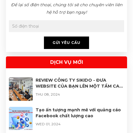
Để lại số điện thoại, chúng tôi sẽ cho chuyên viên liên
hệ hỗ trợ bạn ngay!
GỬI YÊU CẦU
DỊCH VỤ MỚI
REVIEW CÔNG TY SIKIDO - ĐƯA
WEBSITE CỦA BẠN LÊN MỘT TẦM CAO
MỚI
THU 08, 2024
Tạo ấn tượng mạnh mẽ với quảng cáo
Facebook chất lượng cao
WED 01, 2024