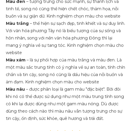
Màu đen
– tượng trưng cho sức mạnh, sự thanh lịch và
tinh tế, song nó cũng thể hiện chết chóc, thảm họa, nỗi
buồn và sự giận dữ. Kinh nghiệm chọn màu cho website
Màu trắng
– thể hiện sự sạch đẹp, tinh khiết và sự duy linh.
Với văn hóa phương Tây nó là biểu tượng của sự sống và
hôn nhân, song với nền văn hóa phương Đông thì lại
mang ý nghĩa về sự tang tóc. Kinh nghiệm chọn màu cho
website
Màu xám
– là sự phối hợp của màu trắng và màu đen. Là
một màu sắc trung tính có ý nghĩa về sự an toàn, tính chín
chắn và tin cậy, song nó cũng là dấu hiệu của nỗi buồn và
ảm đạm. Kinh nghiệm chọn màu cho website
Màu nâu
– được phân loại là gam màu "đặc biệt". Bởi đôi
khi nó có thể được sử dụng như một màu trung tính song
có khi lại được dùng như một gam màu nóng. Dù được
dùng theo cách nào thì màu nâu vẫn tượng trưng cho sự
tin cậy, ổn định, sức khỏe, quê hương và trái đất.