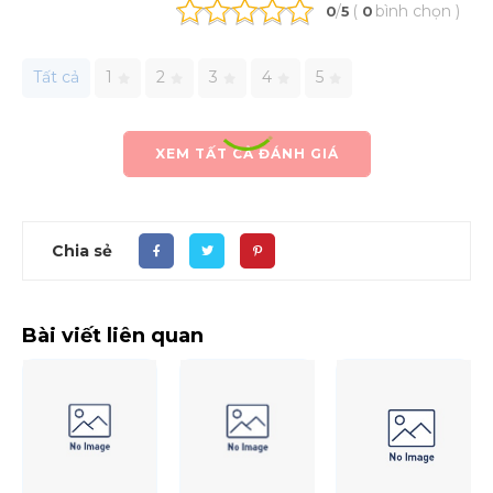
/
(
bình chọn
)
0
5
0
Tất cả
1
2
3
4
5
XEM TẤT CẢ ĐÁNH GIÁ
Chia sẻ
Bài viết liên quan