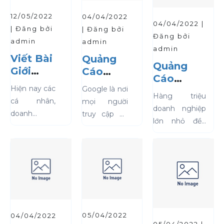
12/05/2022
04/04/2022
04/04/2022 |
| Đăng bởi
| Đăng bởi
Đăng bởi
admin
admin
admin
Viết Bài
Quảng
Quảng
Giới
Cáo
Cáo
Thiệu
Google
Hiện nay các
Google là nơi
Facebook
Dịch Dụ
Hàng triệu
cá nhân,
mọi người
- Doanh
doanh nghiệp
doanh
truy cập để
Nghiệp
lớn nhỏ đều
nghiệp đều
tìm kiếm
kết nối với mọi
cần một bài
những việc
người trên
giới thiệu về
cần làm,
Facebook. Hơn
dịch vụ,
những địa
2 tỷ người sử
công ty của
điểm muốn
dụng
mình, thế
đến và
Chị Trần Thị Hà Vy vừa đặt hàng sản phẩm
Facebook mỗi
nhưng
những thứ
07/08/2026
ngày để kết
không phải
muốn mua.
05/04/2022
04/04/2022
nối với bạn bè,