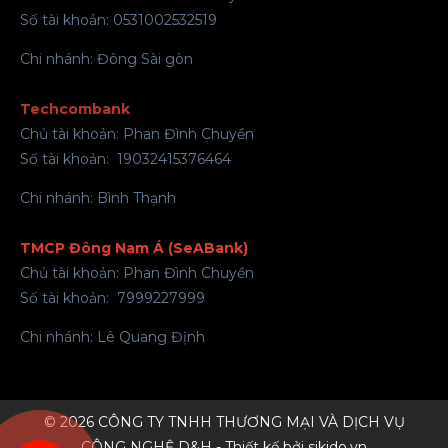
Số tài khoản: 0531002532519
Chi nhánh: Đông Sài gòn
Techcombank
Chủ tài khoản: Phan Đình Chuyền
Số tài khoản: 19032415376464
Chi nhánh: Bình Thạnh
TMCP Đông Nam Á (SeABank)
Chủ tài khoản: Phan Đình Chuyền
Số tài khoản: 7999227999
Chi nhánh: Lê Quang Định
© 2026 CÔNG TY TNHH THƯƠNG MẠI VÀ DỊCH VỤ
CÔNG NGHỆ D&H - Thiết kế bởi sikido.vn