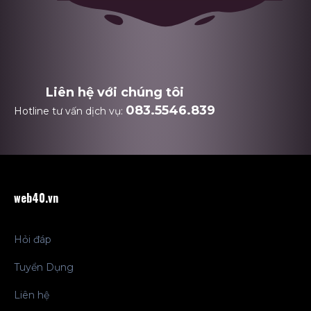
Liên hệ với chúng tôi
083.5546.839
Hotline tư vấn dịch vụ:
web40.vn
Hỏi đáp
Tuyển Dụng
Liên hệ