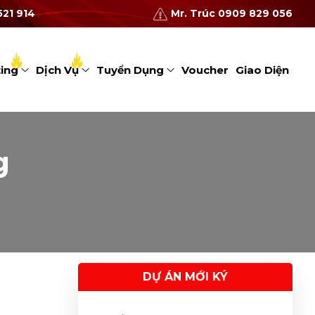
vấn
09/08/2026
521 914
Mr. Trúc 0909 829 056
Chị Nguyễn Thị Thanh Trúc vừa đặt
hàng sản phẩm
09/08/2026
ting
Dịch Vụ
Tuyển Dụng
Voucher
Giao Diện
Chị Trần Thị Hà Vy vừa đặt hàng sản
phẩm
09/08/2026
Anh Nguyên Thanh Long vừa đặt
hàng sản phẩm
09/08/2026
g
Chị Như Quỳnh vừa đặt hàng sản
phẩm
09/08/2026
Anh Cao Tiến Đạt vừa đặt hàng sản
phẩm
09/08/2026
Anh Nguyễn Trung Hiếu vừa đặt
hàng sản phẩm
09/08/2026
DỰ ÁN MỚI KÝ
Chị Đỗ Thị Mỹ Linh vừa đặt lịch tư
vấn
09/08/2026