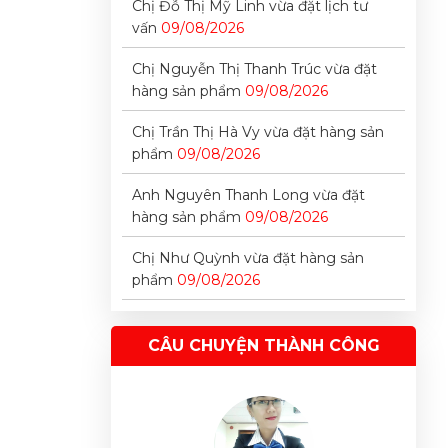
Chị Nguyễn Thị Thanh Trúc vừa đặt
hàng sản phẩm
09/08/2026
Chị Trần Thị Hà Vy vừa đặt hàng sản
phẩm
09/08/2026
Anh Nguyên Thanh Long vừa đặt
hàng sản phẩm
09/08/2026
Chị Như Quỳnh vừa đặt hàng sản
phẩm
09/08/2026
Anh Cao Tiến Đạt vừa đặt hàng sản
phẩm
09/08/2026
CÂU CHUYỆN THÀNH CÔNG
Anh Nguyễn Trung Hiếu vừa đặt
hàng sản phẩm
09/08/2026
Chị Đỗ Thị Mỹ Linh vừa đặt lịch tư
vấn
09/08/2026