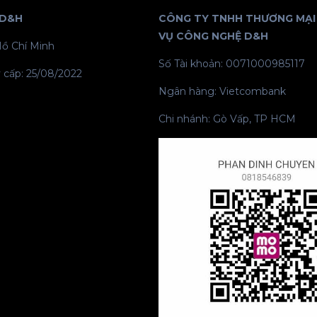
 D&H
CÔNG TY TNHH THƯƠNG MẠI 
VỤ CÔNG NGHỆ D&H
Hồ Chí Minh
Số Tài khoản: 0071000985117
 cấp: 25/08/2022
Ngân hàng: Vietcombank
Chi nhánh: Gò Vấp, TP HCM