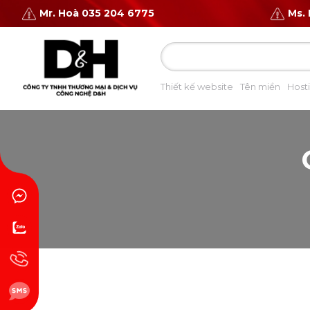
Mr. Hoà 035 204 6775
Ms.
Thiết kế website
Tên miền
Host