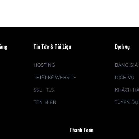
hàng
Tin Tức & Tài Liệu
Dịch vụ
HOSTING
BẢNG GIÁ
THIẾT KẾ WEBSITE
DỊCH VỤ
SSL - TLS
KHÁCH H
TÊN MIỀN
TUYỂN D
Thanh Toán