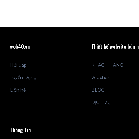
web40.vn
Thiết kế website bán 
Hỏi đáp
KHÁCH HÀNG
Tuyển Dụng
Voucher
Liên hệ
BLOG
DỊCH VỤ
Thông Tin