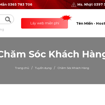
 Mẫn 0365 783 706
Ms. Nhật 0397 
Lấy web miễn phí
Tên Miền - Hos
ing
Chăm Sóc Khách Hàn
/
/
Trang chủ
Tuyển dụng
Chăm Sóc Khách Hàng