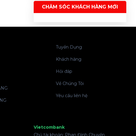
CHĂM SÓC KHÁCH HÀNG MỚI
Tuyển Dụng
Khách hàng
Hỏi đáp
Về Chúng Tôi
ÀNG
Yêu cầu liên hệ
ỤNG
Vietcombank
Chủ tài khoản: Phan Đình Chuyền