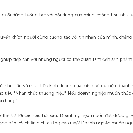
trang chuyên về bán đồ thời trang nam
về giai đoạn khủng hoả
và nữ.
mới tập tành kinh doa
gười dùng tương tác với nội dung của mình, chẳng hạn như lượ
một tí gì về hiểu biết k
huyến khích người dùng tương tác với tin nhắn của mình, chẳng
nghiệp tiếp cận với những người có thể quan tâm đến sản phẩm
ới nhu cầu và mục tiêu kinh doanh của mình. Ví dụ, nếu doan
ục tiêu "Nhận thức thương hiệu". Nếu doanh nghiệp muốn thúc
án hàng".
thể trả lời các câu hỏi sau: Doanh nghiệp muốn đạt được gì v
ợng nào với chiến dịch quảng cáo này? Doanh nghiệp muốn ngư