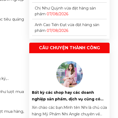
Chị Như Quỳnh vừa đặt hàng sản
phẩm
07/08/2026
ục tiêu quảng
Anh Cao Tiến Đạt vừa đặt hàng sản
phẩm
07/08/2026
Anh Nguyễn Trung Hiếu vừa đặt
hàng sản phẩm
07/08/2026
CÂU CHUYỆN THÀNH CÔNG
Chị Đỗ Thị Mỹ Linh vừa đặt lịch tư
vấn
07/08/2026
Chị Nguyễn Thị Thanh Trúc vừa đặt
ý,...
hàng sản phẩm
07/08/2026
Chị Trần Thị Hà Vy vừa đặt hàng sản
như lượt mua
t Qua “Ám Ảnh”
Bất kỳ các shop hay các doanh
Chị 
phẩm
07/08/2026
 động trở thành
nghiệp sản phẩm, dịch vụ cũng có
doanh
ởng mở thêm “1
thể kinh doanh online hiệu quả nhờ
không 
 Mẫn Nhi. Hôm
Xin chào các bạn.Mình tên Nhi là chủ cửa
Xin c
Anh Nguyên Thanh Long vừa đặt
ượt mua hàng,
vào CÔNG CỤ này!!
hàng sản phẩm
07/08/2026
với các bạn
hàng Mỹ Phẩm Nhi Angle chuyên về
người