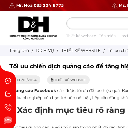
Mr. Hoà 035 204 6775
Ms.
Thiết kế website
Tên miền
Host
Trang chủ
/
DỊCH VỤ
/
THIẾT KẾ WEBSITE
/
Tối ưu ch
Tối ưu chiến dịch quảng cáo để tăng h
08/01/2024
THIẾT KẾ WEBSITE
Quảng cáo Facebook
cần được tối ưu để tạo hiệu quả. Bài
để doanh nghiệp của bạn trở nên nổi bật, tiếp cận đúng kh
1. Xác định mục tiêu rõ ràng
Mục tiêu quảng cáo là yếu tố quan trọng nhất để xác định 