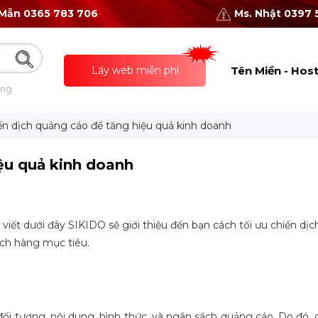
 Mẫn 0365 783 706
Ms. Nhật 0397 
Lấy web miễn phí
Tên Miền - Hos
ing
iến dịch quảng cáo để tăng hiệu quả kinh doanh
iệu quả kinh doanh
 viết dưới đây SIKIDO sẽ giới thiệu đến bạn cách tối ưu chiến dị
ách hàng mục tiêu.
đối tượng, nội dung, hình thức, và ngân sách quảng cáo. Do đó,