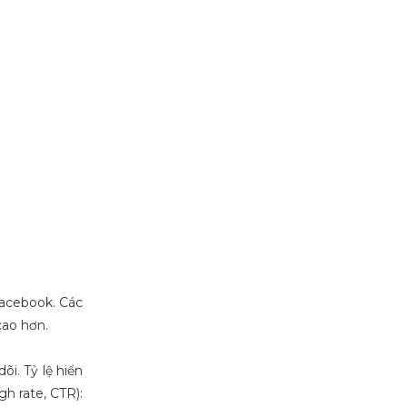
Facebook. Các
cao hơn.
i. Tỷ lệ hiển
h rate, CTR):