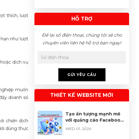
ng của mình khi
cung cấp mặt hàng mỹ phẩm, nước hoa,
định t
Chị Như Quỳnh vừa đặt hàng sản
nh mà không có
đồ ăn vặt,..
vẫn t
phẩm
07/08/2026
t thích, lượt
inh doanh online …
HỖ TRỢ
tiềm 
doanh
Để lại số điện thoại, chúng tôi sẽ cho
 hạn như lượt
chuyên viên liên hệ hỗ trợ bạn ngay!
 hoặc dịch vụ
GỬI YÊU CẦU
h nghiệp muốn
THIẾT KẾ WEBSITE MỚI
 đẩy doanh số
Tạo ấn tượng mạnh mẽ
với quảng cáo Facebook
ới chiến dịch
chất lượng cao
ời dùng thực
WED 01, 2024