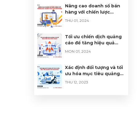
Nâng cao doanh số bán
hàng với chiến lược
quảng cáo chuyên
THU 01, 2024
nghiệp
Tối ưu chiến dịch quảng
cáo để tăng hiệu quả
kinh doanh
MON 01, 2024
Xác định đối tượng và tối
ưu hóa mục tiêu quảng
cáo Facebook
THU 12, 2023
Tạo sự chuyên nghiệp và
tin cậy với quảng cáo
Facebook đầy tinh tế
TUE 12, 2023