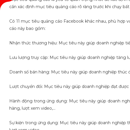
cần xác định mục tiêu quảng cáo rõ ràng trước khi chạy bấ
Có 11 mục tiêu quảng cáo Facebook khác nhau, phù hợp v
cáo này bao gồm:
Nhận thức thương hiệu: Mục tiêu này giúp doanh nghiệp tiế
Lưu lượng truy cập: Mục tiêu này giúp doanh nghiệp tăng 
Doanh số bán hàng: Mục tiêu này giúp doanh nghiệp thúc 
Lượt chuyển đổi: Mục tiêu này giúp doanh nghiệp đạt được c
Hành động trong ứng dụng: Mục tiêu này giúp doanh ngh
nghệ nhưng chị Bích
Chúng tôi đã cùng viết lên câu
hàng, lượt xem video,...
ác" ngoạn mục từ
chuyện thành công của khách hàng
truyền thống sang
như thế nào ?
line siêu dễ ai cũng
Sự kiện trong ứng dụng: Mục tiêu này giúp doanh nghiệp t
uyến online
a việc kinh doanh