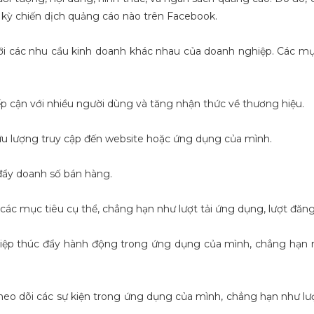
t kỳ chiến dịch quảng cáo nào trên Facebook.
ới các nhu cầu kinh doanh khác nhau của doanh nghiệp. Các m
p cận với nhiều người dùng và tăng nhận thức về thương hiệu.
lưu lượng truy cập đến website hoặc ứng dụng của mình.
đẩy doanh số bán hàng.
ác mục tiêu cụ thể, chẳng hạn như lượt tải ứng dụng, lượt đăng k
iệp thúc đẩy hành động trong ứng dụng của mình, chẳng hạn 
Thanh Tân: Tôi vẫn kinh doanh hiệu
2 Tháng 27 Ngày Vượ
quả dù rất bận rộn nhờ có....
. Từ ý định dừng hoạt
quyết định không tư
Chào các bạn,Mình là Thanh Tân. Trước
Chào các bạn, mình là
heo dõi các sự kiện trong ứng dụng của mình, chẳng hạn như l
chi nhánh MỚI”
đây, mình chỉ là chủ của 1 cửa hàng thời
nay mình muốn chia sẻ 