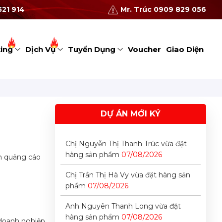
521 914
Mr. Trúc 0909 829 056
Chị Như Quỳnh vừa đặt hàng sản
phẩm
07/08/2026
ting
Dịch Vụ
Tuyển Dụng
Voucher
Giao Diện
Anh Cao Tiến Đạt vừa đặt hàng sản
phẩm
07/08/2026
Anh Nguyễn Trung Hiếu vừa đặt
hàng sản phẩm
07/08/2026
Chị Đỗ Thị Mỹ Linh vừa đặt lịch tư
DỰ ÁN MỚI KÝ
vấn
07/08/2026
Chị Nguyễn Thị Thanh Trúc vừa đặt
hàng sản phẩm
07/08/2026
ch quảng cáo
Chị Trần Thị Hà Vy vừa đặt hàng sản
phẩm
07/08/2026
Anh Nguyên Thanh Long vừa đặt
hàng sản phẩm
07/08/2026
 doanh nghiệp