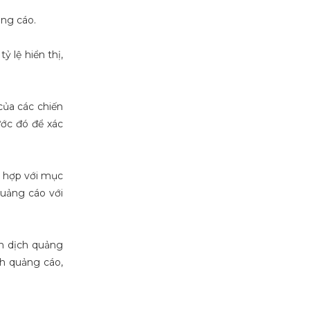
ảng cáo.
 lệ hiển thị,
của các chiến
ước đó để xác
ù hợp với mục
quảng cáo với
ến dịch quảng
ch quảng cáo,