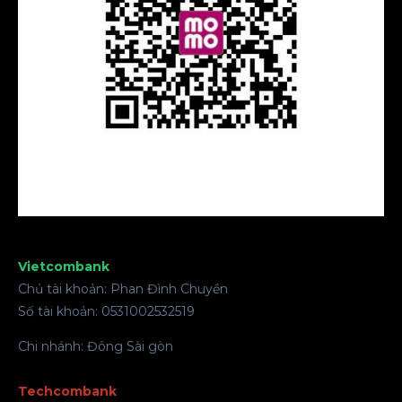
Vietcombank
Chủ tài khoản: Phan Đình Chuyền
Số tài khoản: 0531002532519
Chi nhánh: Đông Sài gòn
Techcombank