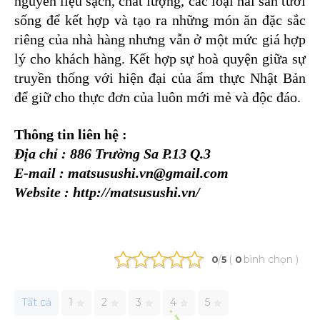
nguyên liệu sạch, chất lượng, các loại hải sản tươi
sống để kết hợp và tạo ra những món ăn đặc sắc
riêng của nhà hàng nhưng vẫn ở một mức giá hợp
lý cho khách hàng. Kết hợp sự hoà quyện giữa sự
truyền thống với hiện đại của ẩm thực Nhật Bản
để giữ cho thực đơn của luôn mới mẻ và độc đáo.
Thông tin liên hệ :
Địa chỉ : 886 Trường Sa P.13 Q.3
E-mail :
matsusushi.vn@gmail.com
Website :
http://matsusushi.vn/
/
(
bình chọn
)
0
5
0
Tất cả
1
2
3
4
5