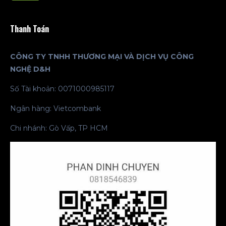
Thanh Toán
CÔNG TY TNHH THƯƠNG MẠI VÀ DỊCH VỤ CÔNG
NGHỆ D&H
Số Tài khoản: 0071000985117
Ngân hàng: Vietcombank
Chi nhánh: Gò Vấp, TP HCM