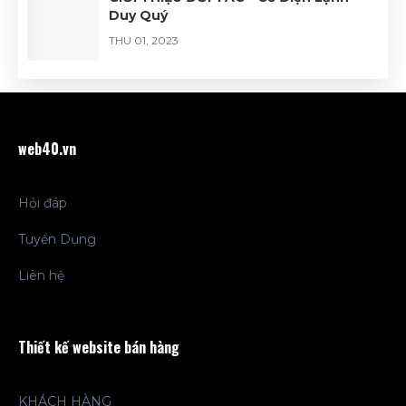
Duy Quý
THU 01, 2023
GIỚI THIỆU ĐỐI TÁC - EmT Food
WED 01, 2023
web40.vn
Hỏi đáp
Tuyển Dụng
Liên hệ
Thiết kế website bán hàng
KHÁCH HÀNG