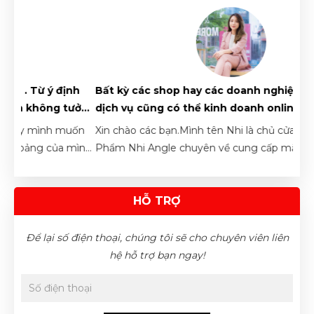
09/08/2026
Chị Đỗ Thị Mỹ Linh vừa đặt lịch tư vấn
09/08/2026
Chị Nguyễn Thị Thanh Trúc vừa đặt hàng sản phẩm
09/08/2026
nh
Bất kỳ các shop hay các doanh nghiệp sản phẩm,
Chi
ởng
dịch vụ cũng có thể kinh doanh online hiệu quả
onli
Chị Trần Thị Hà Vy vừa đặt hàng sản phẩm
nhờ vào CÔNG CỤ này!!
lại
09/08/2026
uốn
Xin chào các bạn.Mình tên Nhi là chủ cửa hàng Mỹ
Xin 
mình
Phẩm Nhi Angle chuyên về cung cấp mặt hàng mỹ
Gòn.
Anh Nguyên Thanh Long vừa đặt hàng sản phẩm
 về
phẩm, nước hoa, đồ ăn vặt,..
onli
09/08/2026
tiềm
HỖ TRỢ
thá
Chị Như Quỳnh vừa đặt hàng sản phẩm
09/08/2026
Để lại số điện thoại, chúng tôi sẽ cho chuyên viên liên
hệ hỗ trợ bạn ngay!