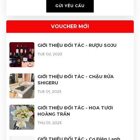
GỬI YÊU CẦU
VOUCHER MỚI
GIỚI THIỆU ĐỐI TÁC - RƯỢU SOJU
TUE 02, 2023
GIỚI THIỆU ĐỐI TÁC - CHẬU RỬA
SHIGERU
TUE 01, 2023
GIỚI THIỆU ĐỐI TÁC - HOA TƯƠI
HOÀNG TRẦN
THU 01, 2023
GIỚI THIỆU ĐỐI TÁC - Cơ Điện Lạnh